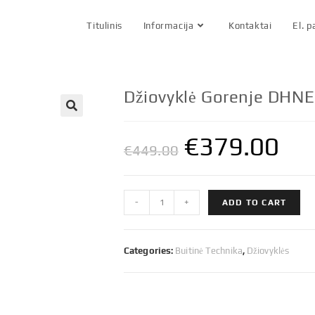
Titulinis
Informacija
Kontaktai
El. 
Džiovyklė Gorenje DHNE
€
379.00
€
449.00
Džiovyklė
-
+
ADD TO CART
Gorenje
DHNE82
8
Categories:
Buitinė Technika
,
Džiovyklės
kg
quantity