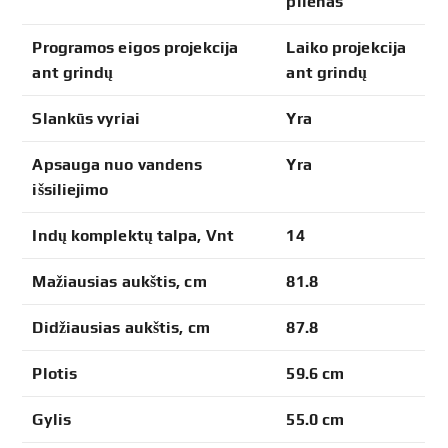
plienas
Programos eigos projekcija
Laiko projekcija
ant grindų
ant grindų
Slankūs vyriai
Yra
Apsauga nuo vandens
Yra
išsiliejimo
Indų komplektų talpa, Vnt
14
Mažiausias aukštis, cm
81.8
Didžiausias aukštis, cm
87.8
Plotis
59.6 cm
Gylis
55.0 cm