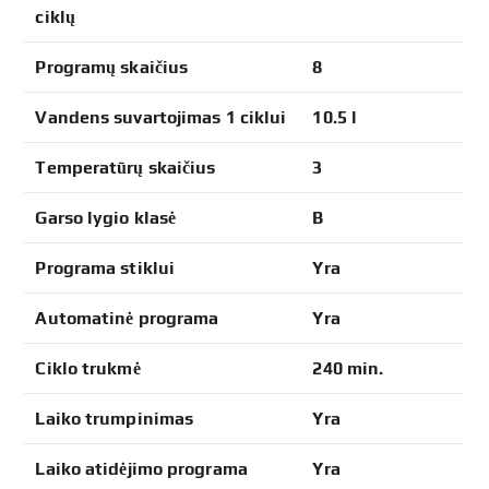
ciklų
Programų skaičius
8
Vandens suvartojimas 1 ciklui
10.5 l
Temperatūrų skaičius
3
Garso lygio klasė
B
Programa stiklui
Yra
Automatinė programa
Yra
Ciklo trukmė
240 min.
Laiko trumpinimas
Yra
Laiko atidėjimo programa
Yra