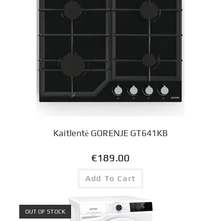
Kaitlentė GORENJE GT641KB
€
189.00
Add To Cart
OUT OF STOCK