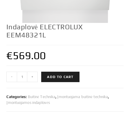
Indaplovė ELECTROLUX
EEM48321L
€
569.00
Indaplovė
-
+
ADD TO CART
ELECTROLUX
EEM48321L
quantity
Categories:
Buitinė Technika
,
Įmontuojama buitinė technika
,
Įmontuojamos indaplovės