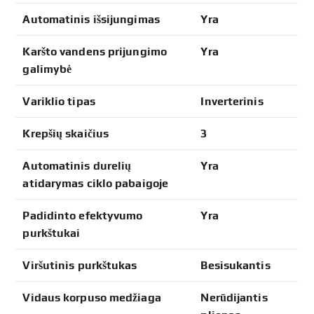
Automatinis išsijungimas
Yra
Karšto vandens prijungimo
Yra
galimybė
Variklio tipas
Inverterinis
Krepšių skaičius
3
Automatinis durelių
Yra
atidarymas ciklo pabaigoje
Padidinto efektyvumo
Yra
purkštukai
Viršutinis purkštukas
Besisukantis
Vidaus korpuso medžiaga
Nerūdijantis