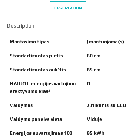
DESCRIPTION
Description
Montavimo tipas
Įmontuojama(s)
Standartizuotas plotis
60 cm
Standartizuotas aukštis
85 cm
NAUJOJI energijos vartojimo
D
efektyvumo klasė
Valdymas
Jutiklinis su LCD
Valdymo panelės vieta
Viduje
Energijos suvartojimas 100
85 kWh