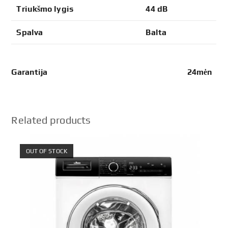
Triukšmo lygis
44 dB
Spalva
Balta
Garantija 24mėn
Related products
OUT OF STOCK