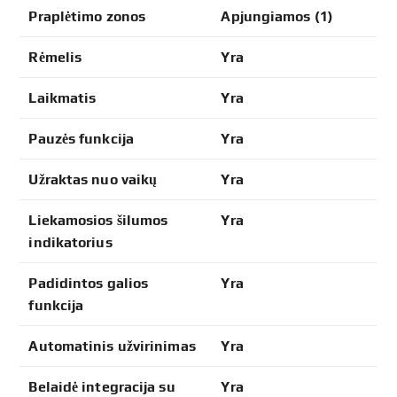
Praplėtimo zonos
Apjungiamos (1)
Rėmelis
Yra
Laikmatis
Yra
Pauzės funkcija
Yra
Užraktas nuo vaikų
Yra
Liekamosios šilumos
Yra
indikatorius
Padidintos galios
Yra
funkcija
Automatinis užvirinimas
Yra
Belaidė integracija su
Yra