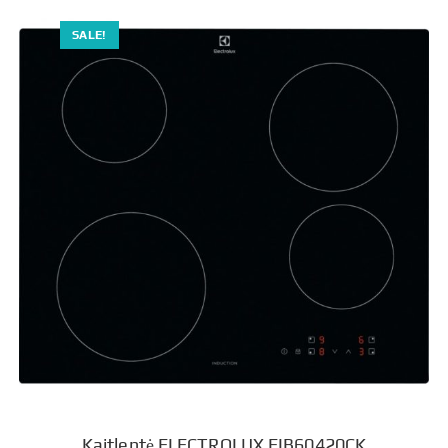
SALE!
Kaitlentė ELECTROLUX EIB60420CK