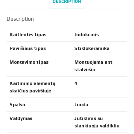
DESCRIPTION
Description
Kaitlentės tipas
Indukcinis
Paviršiaus tipas
Stiklokeramika
Montavimo tipas
Montuojama ant
stalviršio
Kaitinimo elementų
4
skaičius paviršiuje
Spalva
Juoda
Valdymas
Jutiklinis su
slankiuoju valdikliu