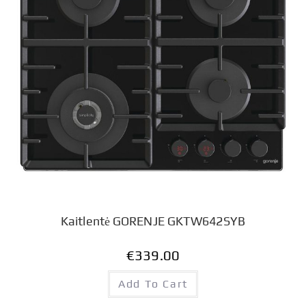
Kaitlentė GORENJE GKTW642SYB
€
339.00
Add To Cart