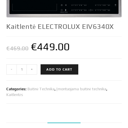
Kaitlentė ELECTROLUX EIV6340X
€
449.00
€
469.00
Kaitlentė
-
+
ADD TO CART
ELECTROLUX
EIV6340X
quantity
Categories:
Buitinė Technika
,
Įmontuojama buitinė technika
,
Kaitlentės