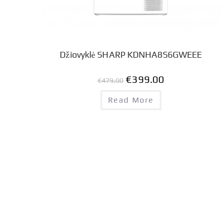
Džiovyklė SHARP KDNHA8S6GWEEE
€
399.00
€
479.00
Read More