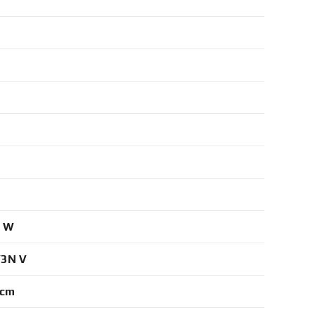
0 W
V3N V
 cm