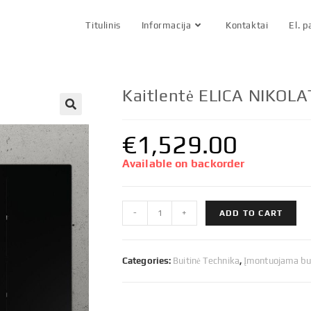
Titulinis
Informacija
Kontaktai
El. 
Kaitlentė ELICA NIKOL
€
1,529.00
Available on backorder
Kaitlentė
-
+
ADD TO CART
ELICA
NIKOLATESLA
PRIME
Categories:
Buitinė Technika
,
Įmontuojama bui
S+
BL/A/83
quantity