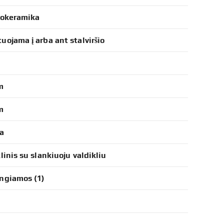
lokeramika
uojama į arba ant stalviršio
m
m
a
linis su slankiuoju valdikliu
ngiamos (1)