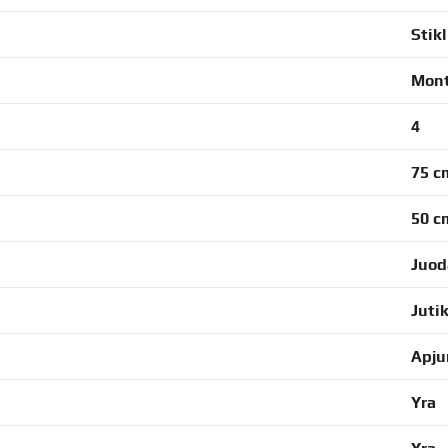
Stik
Mont
4
75 c
50 c
Juod
Jutik
Apju
Yra