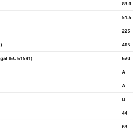
83.0
51.5
225
1)
405
gal IEC 61591)
620
A
A
D
44
63