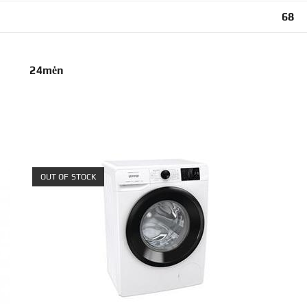
68
mėn
OUT OF STOCK