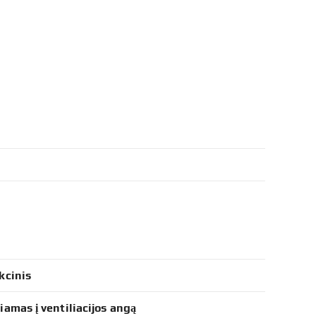
a
kcinis
iamas į ventiliacijos angą