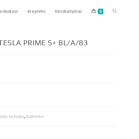
parduotuvė
Krepšelis
Atsiskaitymas
0
ATESLA PRIME S+ BL/A/83
tinė technika
,
Kaitlentės