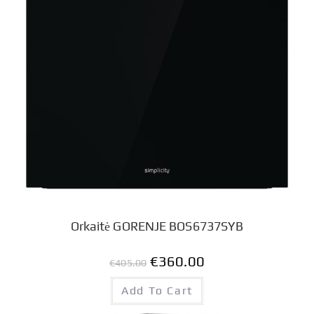
Orkaitė GORENJE BOS6737SYB
€
360.00
€
405.00
Add To Cart