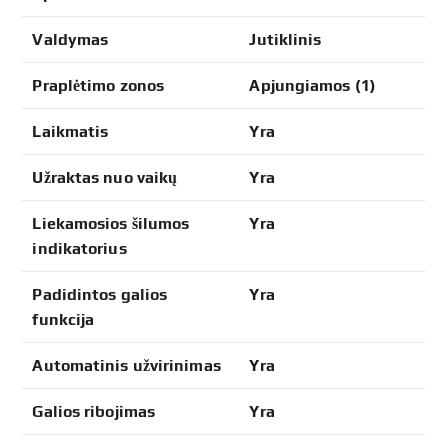
Valdymas
Jutiklinis
Praplėtimo zonos
Apjungiamos (1)
Laikmatis
Yra
Užraktas nuo vaikų
Yra
Liekamosios šilumos
Yra
indikatorius
Padidintos galios
Yra
funkcija
Automatinis užvirinimas
Yra
Galios ribojimas
Yra