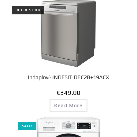
OUT OF STOCK
Indaplovė INDESIT DFC2B+19ACX
€
349.00
Read More
SALE!