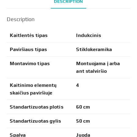
DESCRIPTION
Description
Kaitlentės tipas
Indukcinis
Paviršiaus tipas
Stiklokeramika
Montavimo tipas
Montuojama į arba
ant stalviršio
Kaitinimo elementų
4
skaičius paviršiuje
Standartizuotas plotis
60 cm
Standartizuotas gylis
50 cm
Spalva
Juoda