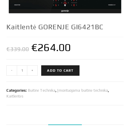
Kaitlentė GORENJE GI6421BC
€
264.00
€
339.00
Kaitlentė
-
+
ADD TO CART
GORENJE
GI6421BC
quantity
Categories:
Buitinė Technika
,
Įmontuojama buitinė technika
,
Kaitlentės