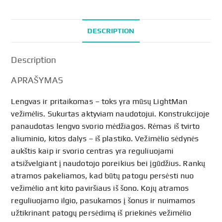
48
CM
DESCRIPTION
Prekės
kodas
04-
Description
030-
3/48
APRAŠYMAS
quantity
Lengvas ir pritaikomas – toks yra mūsų LightMan
vežimėlis. Sukurtas aktyviam naudotojui. Konstrukcijoje
panaudotas lengvo svorio mėdžiagos. Rėmas iš tvirto
aliuminio, kitos dalys – iš plastiko. Vežimėlio sėdynės
aukštis kaip ir svorio centras yra reguliuojami
atsižvelgiant į naudotojo poreikius bei įgūdžius. Rankų
atramos pakeliamos, kad būtų patogu persėsti nuo
vežimėlio ant kito paviršiaus iš šono. Kojų atramos
reguliuojamo ilgio, pasukamos į šonus ir nuimamos
užtikrinant patogų persėdimą iš priekinės vežimėlio