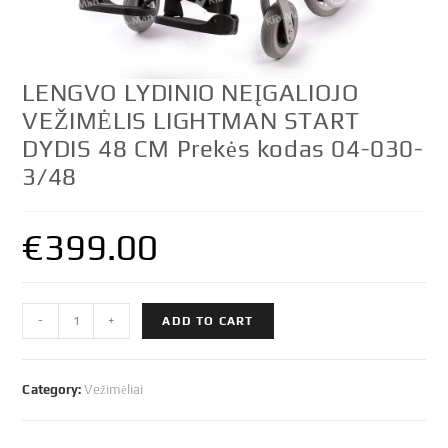
LENGVO LYDINIO NEĮGALIOJO
VEŽIMĖLIS LIGHTMAN START
DYDIS 48 CM Prekės kodas 04-030-
3/48
€
399.00
LENGVO
-
+
ADD TO CART
LYDINIO
NEĮGALIOJO
VEŽIMĖLIS
Category:
Vežimėliai
LIGHTMAN
START
DYDIS