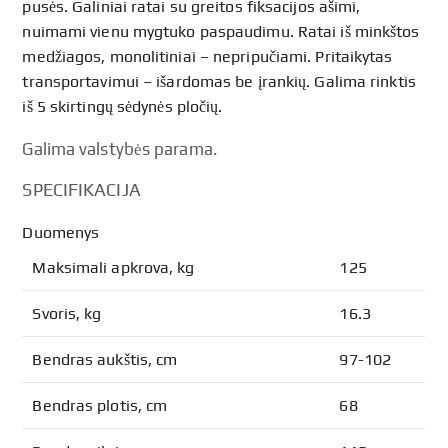
pusės. Galiniai ratai su greitos fiksacijos ašimi,
nuimami vienu mygtuko paspaudimu. Ratai iš minkštos
medžiagos, monolitiniai – nepripučiami. Pritaikytas
transportavimui – išardomas be įrankių. Galima rinktis
iš 5 skirtingų sėdynės pločių.
Galima valstybės parama.
SPECIFIKACIJA
Duomenys
Maksimali apkrova, kg
125
Svoris, kg
16.3
Bendras aukštis, cm
97-102
Bendras plotis, cm
68