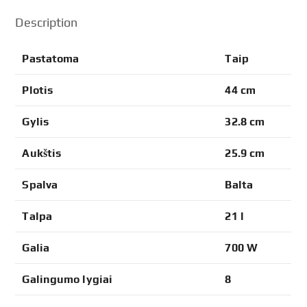
Description
Pastatoma
Taip
Plotis
44 cm
Gylis
32.8 cm
Aukštis
25.9 cm
Spalva
Balta
Talpa
21 l
Galia
700 W
Galingumo lygiai
8