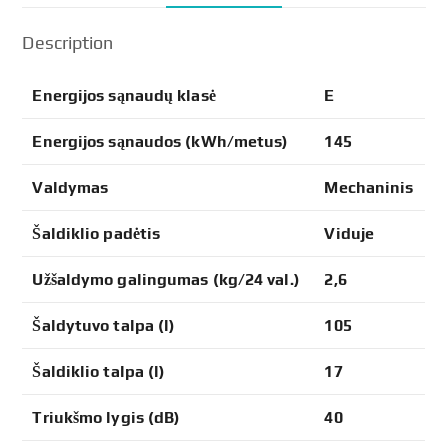
Description
Energijos sąnaudų klasė
E
Energijos sąnaudos (kWh/metus)
145
Valdymas
Mechaninis
Šaldiklio padėtis
Viduje
Užšaldymo galingumas (kg/24 val.)
2,6
Šaldytuvo talpa (l)
105
Šaldiklio talpa (l)
17
Triukšmo lygis (dB)
40