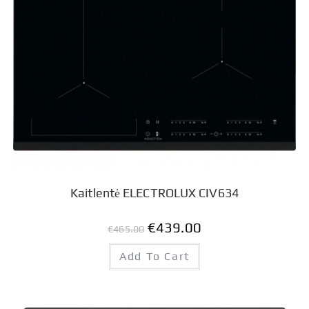
Kaitlentė ELECTROLUX CIV634
€
439.00
€
465.00
Add To Cart