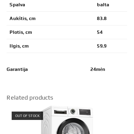
Spalva
balta
Aukštis, cm
83.8
Plotis, cm
54
Ilgis, cm
59.9
Garantija 24mėn
Related products
OUT OF STOCK