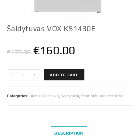
Šaldytuvas VOX KS1430E
€
160.00
€
179.00
Šaldytuvas
-
+
ADD TO CART
VOX
KS1430E
quantity
Categories:
Buitinė Technika
,
Šaldytuvai
,
Stambi buitinė technika
DESCRIPTION