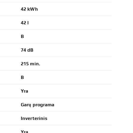
42 kWh
42 l
B
74 dB
215 min.
B
Yra
Garų programa
Inverterinis
Yra