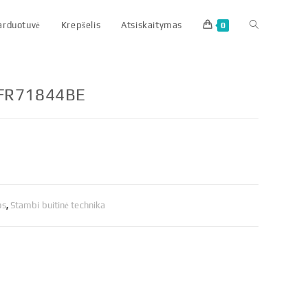
parduotuvė
Krepšelis
Atsiskaitymas
0
LFR71844BE
os
,
Stambi buitinė technika