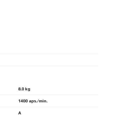
8.0 kg
1400 aps./min.
A