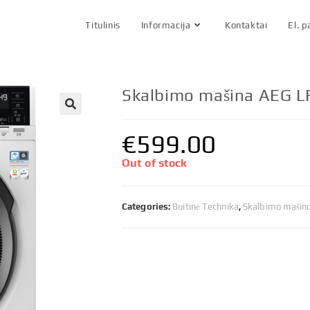
Titulinis
Informacija
Kontaktai
El. 
Skalbimo mašina AEG 
€
599.00
Out of stock
Categories:
Buitinė Technika
,
Skalbimo mašin