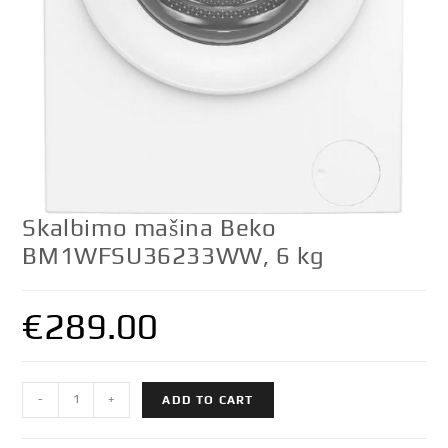
Skalbimo mašina Beko
BM1WFSU36233WW, 6 kg
€
289.00
Skalbimo
-
+
ADD TO CART
mašina
Beko