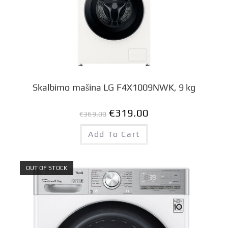
Skalbimo mašina LG F4X1009NWK, 9 kg
€
319.00
€
369.00
Add To Cart
OUT OF STOCK