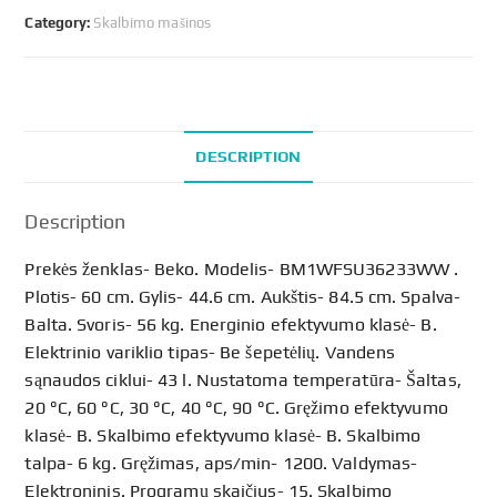
BM1WFSU36233WW,
Category:
Skalbimo mašinos
6
kg
quantity
DESCRIPTION
Description
Prekės ženklas- Beko. Modelis- BM1WFSU36233WW .
Plotis- 60 cm. Gylis- 44.6 cm. Aukštis- 84.5 cm. Spalva-
Balta. Svoris- 56 kg. Energinio efektyvumo klasė- B.
Elektrinio variklio tipas- Be šepetėlių. Vandens
sąnaudos ciklui- 43 l. Nustatoma temperatūra- Šaltas,
20 °C, 60 °C, 30 °C, 40 °C, 90 °C. Gręžimo efektyvumo
klasė- B. Skalbimo efektyvumo klasė- B. Skalbimo
talpa- 6 kg. Gręžimas, aps/min- 1200. Valdymas-
Elektroninis. Programų skaičius- 15. Skalbimo