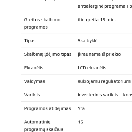
antialerginė programa | ba
Greitos skalbimo
itin greita 15 min.
programos
Tipas
Skalbyklė
Skalbinių įdėjimo tipas
įkraunama iš priekio
Ekranėlis
LCD ekranėlis
Valdymas
sukiojamu reguliatoriumi
Variklis
Inverterinis variklis – kon
Programos atidėjimas
Yra
Automatinių
15
programų skaičius