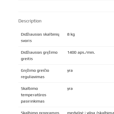
Description
Didžiausias skalbinių
8 kg
svoris
Didžiausias gręžimo
1400 aps./min.
greitis
Gręžimo greičio
yra
reguliavimas
Skalbimo
yra
temperatūros
pasirinkimas
Skalbimo programos
medvilnė | vilna (skalbima