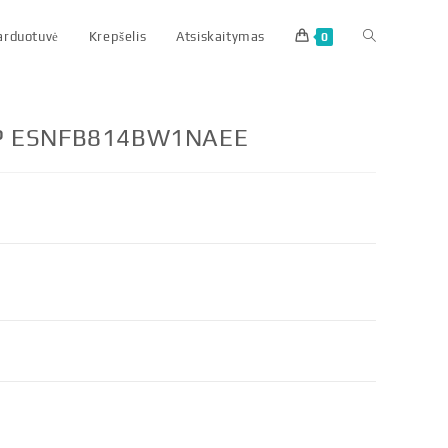
parduotuvė
Krepšelis
Atsiskaitymas
0
RP ESNFB814BW1NAEE