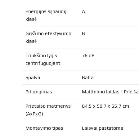
Energijos sąnaudų
A
klasė
Gręžimo efektyvumo
B
klasė
Triukšmo lygis
76 dB
centrifuguojant
Spalva
Balta
Prijungimas
Maitinimo laidas | Prie š
Prietaiso matmenys
84.5 x 59.7 x 55.7 cm
(AxPxG)
Montavimo tipas
Laisvai pastatoma