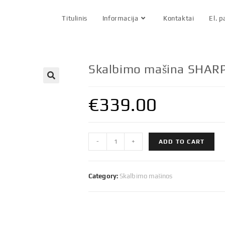
Titulinis
Informacija
Kontaktai
El. 
Skalbimo mašina SHA
€
339.00
Skalbimo
-
+
ADD TO CART
mašina
SHARP
ESNFB814BW1NAEE
Category:
Skalbimo mašinos
quantity