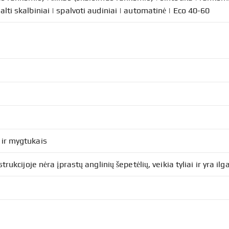
lti skalbiniai | spalvoti audiniai | automatinė | Eco 40-60
 ir mygtukais
strukcijoje nėra įprastų anglinių šepetėlių, veikia tyliai ir yra il