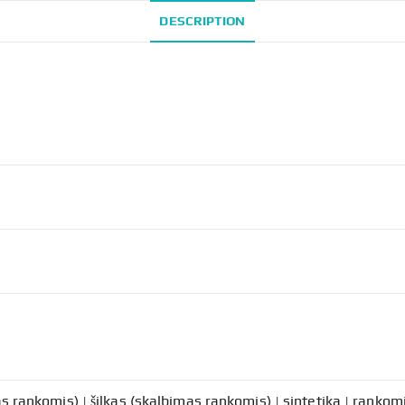
DESCRIPTION
s rankomis) | šilkas (skalbimas rankomis) | sintetika | rankomis