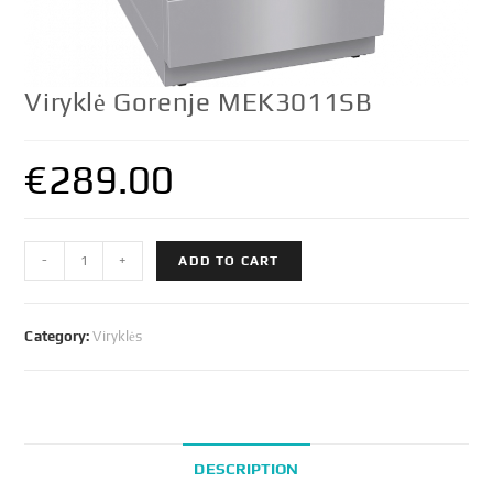
Viryklė Gorenje MEK3011SB
€
289.00
Viryklė
-
+
ADD TO CART
Gorenje
MEK3011SB
quantity
Category:
Viryklės
DESCRIPTION