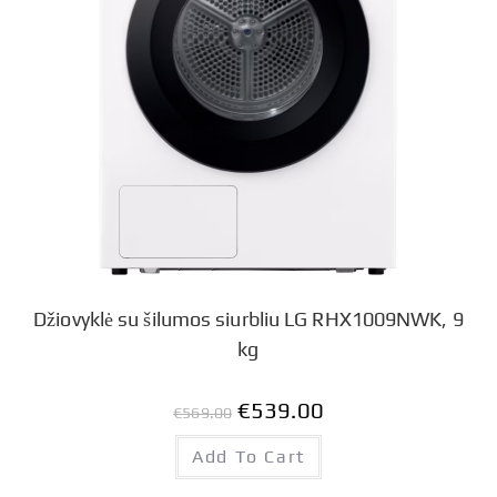
Džiovyklė su šilumos siurbliu LG RHX1009NWK, 9
kg
€
539.00
€
569.00
Add To Cart