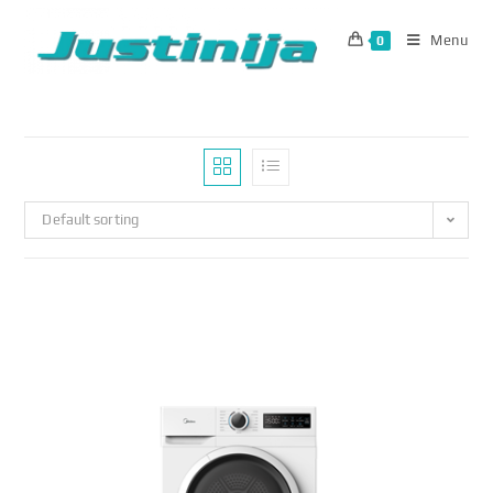
Skip
to
Menu
0
content
Default sorting