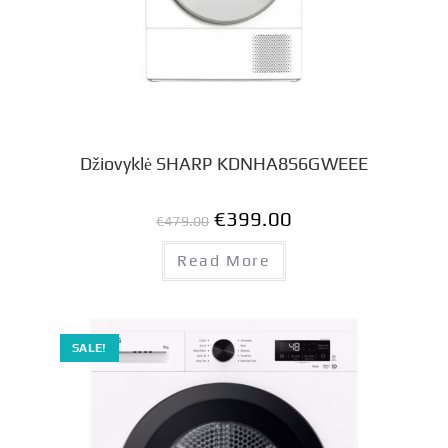
Džiovyklė SHARP KDNHA8S6GWEEE
€
399.00
€
479.00
Read More
SALE!