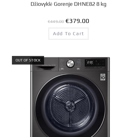
Džiovyklė Gorenje DHNE82 8 kg
€
379.00
€
449.00
Add To Cart
OUT OF STOCK