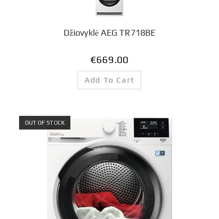
Džiovyklė AEG TR718BE
€
669.00
Add To Cart
OUT OF STOCK