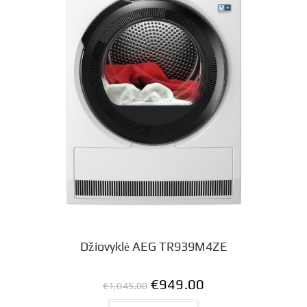
Džiovyklė AEG TR939M4ZE
€
949.00
€
1,045.00