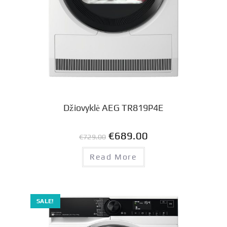
Džiovyklė AEG TR819P4E
€
689.00
€
729.00
Read More
SALE!